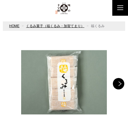
HOME
くるみ菓子（福くるみ・加賀てまり）
福くるみ