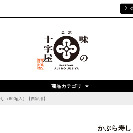
商品カテゴリ
し（600g入）【自家用】
かぶら寿し