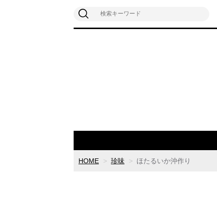
HOME
珍味
ほたるいか沖作り