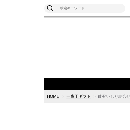
HOME
一夜干ギフト
能登いしり詰合