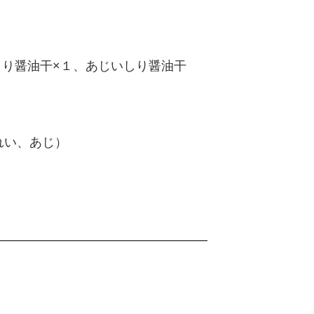
しり醤油干×１、あじいしり醤油干
れい、あじ
）