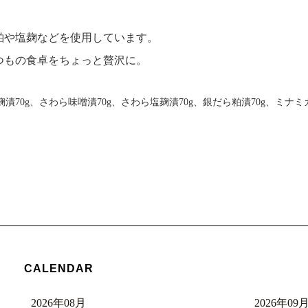
粕や塩麹などを使用しています。
つもの食卓をちょっと贅沢に。
麹漬70g、さわら味噌漬70g、さわら塩麹漬70g、銀だら粕漬70g、ミナミ
CALENDAR
2026年08月
2026年09