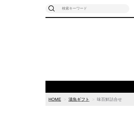
HOME
漬魚ギフト
味百鮮詰合せ